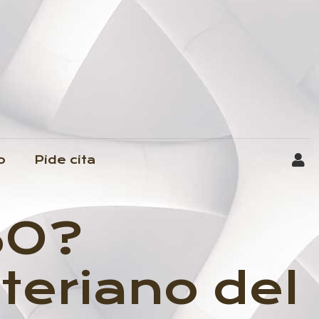
o
Pide cita
BO?
teriano del