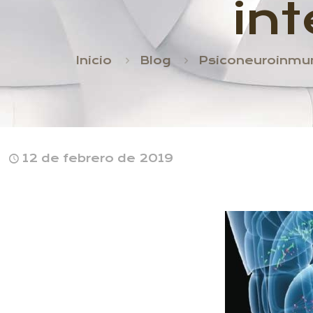
in
Inicio
Blog
Psiconeuroinmu
12 de febrero de 2019