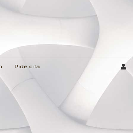
o
Pide cita