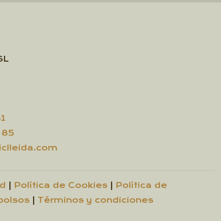
SL
31
 85
clleida.com
ad
|
Política de Cookies
|
Política de
bolsos
|
Términos y condiciones