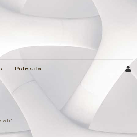
o
Pide cita
elab”